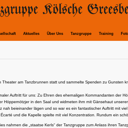
ellschaft
Aktuelles
Über Uns
Tanzgruppe
Training
Fot
 im Theater am Tanzbrunnen statt und sammelte Spenden zu Gunsten kre
naler Auftritt für uns: Zu Ehren des ehemaligen Kommandanten der Höp
 der Höppemötzjer in den Saal und widmeten ihm mit Gänsehaut unseren
z nah beieinander lägen und so war es ein fantastischer Auftritt mit v
Écarté und die Kapelle spielte mit viel Konzentration. Rundum ein schön
 Dies nahmen die „staatse Kerls“ der Tanzgruppe zum Anlass ihren Tanz