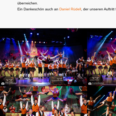
überreichen.
Ein Dankeschön auch an
Daniel Rüdell
, der unseren Auftritt